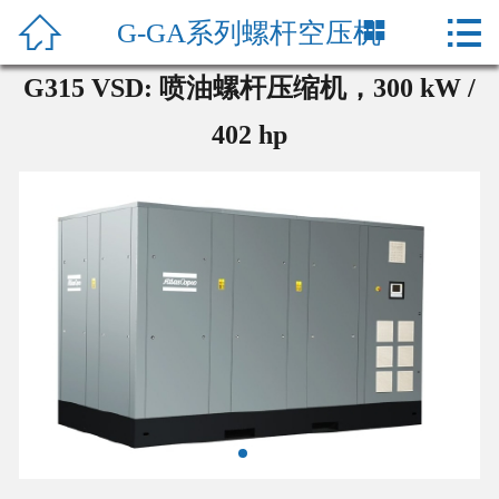




G-GA系列螺杆空压机
首页
G315 VSD: 喷油螺杆压缩机，300 kW /
关于我们
402 hp
鼓风机
空压机
真空泵
工程配管
节能改造
新闻资讯
服务支持