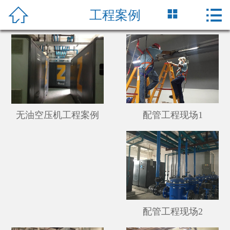




工程案例
首页
关于我们
鼓风机
空压机
配管工程现场1
无油空压机工程案例
真空泵
工程配管
节能改造
新闻资讯
配管工程现场2
服务支持